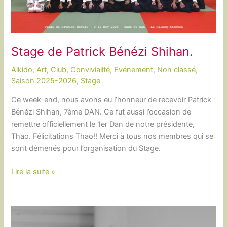
Stage de Patrick Bénézi Shihan.
Aikido
,
Art
,
Club
,
Convivialité
,
Evénement
,
Non classé
,
Saison 2025-2026
,
Stage
Ce week-end, nous avons eu l’honneur de recevoir Patrick
Bénézi Shihan, 7ème DAN. Ce fut aussi l’occasion de
remettre officiellement le 1er Dan de notre présidente,
Thao. Félicitations Thao!! Merci à tous nos membres qui se
sont démenés pour l’organisation du Stage.
Stage
Lire la suite »
de
Patrick
Bénézi
Shihan.