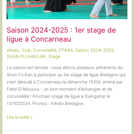
Saison 2024-2025 : 1er stage de
ligue à Concarneau
Aikido
,
Club
,
Convivialité
,
FFAAA
,
Saison 2024-2025
,
SHUN FU KAN LRK
,
Stage
La saison est lancée : nous étions plusieurs adhérents du
Shun Fu Kan à participer au 1er stage de ligue Bretagne qui
s’est déroulé à Concarneau le dimanche 15/09, animé par
Farid Si Moussa. : un bon moment d’échanges et de
convivialité ! Prochain stage de ligue à Guingamp le
13/10/2024. Photos : Aïkido Bretagne
Saison
Lire la suite »
2024-
2025