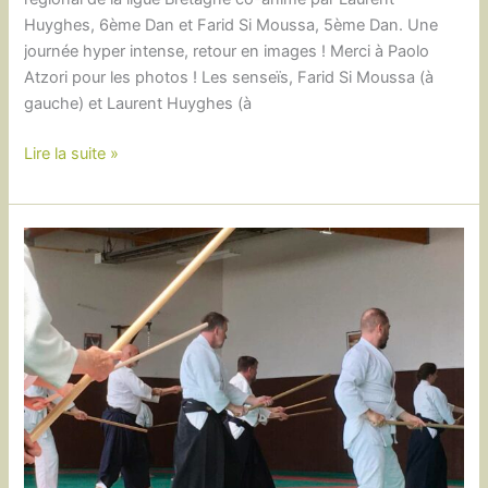
Huyghes, 6ème Dan et Farid Si Moussa, 5ème Dan. Une
journée hyper intense, retour en images ! Merci à Paolo
Atzori pour les photos ! Les senseïs, Farid Si Moussa (à
gauche) et Laurent Huyghes (à
Retour
Lire la suite »
sur
le
stage
régional
à
Rennes
2/03/2025