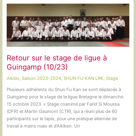
:
1er
stage
de
ligue
à
Concarneau
Retour sur le stage de ligue à
Guingamp (10/23)
Aikido
,
Saison 2023-2024
,
SHUN FU KAN LRK
,
Stage
Plusieurs adhérents du Shun Fu Kan se sont déplacés à
Guingamp pour le stage de la ligue Bretagne le dimanche
15 octobre 2023. « Stage coanimé par Farid Si Moussa
(DFR) et Martin Gaumont (CTR), qui a réuni plus de 60
participants sur le tapis, pour une pratique alternée de
travail à mains nues et d’Aikiken. Un