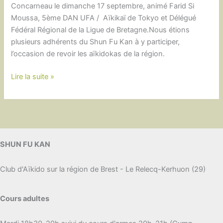
Concarneau le dimanche 17 septembre, animé Farid Si
Moussa, 5ème DAN UFA / Aïkikaï de Tokyo et Délégué
Fédéral Régional de la Ligue de Bretagne.Nous étions
plusieurs adhérents du Shun Fu Kan à y participer,
l’occasion de revoir les aïkidokas de la région.
1er
Lire la suite »
stage
de
ligue
de
la
SHUN FU KAN
saison
à
Club d'Aïkido sur la région de Brest - Le Relecq-Kerhuon (29)
Concarneau
Cours adultes