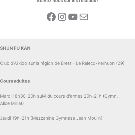
Suivez nous sur les réseaux !
ceinture
Facebook
Instagram
YouTube
E-mail
noire
au
club
!
SHUN FU KAN
Club d'Aïkido sur la région de Brest - Le Relecq-Kerhuon (29)
Cours adultes
Mardi 18h30-20h suivi du cours d'armes 20h-21h (Gymn.
Alice Milliat)
Jeudi 19h-21h (Mezzanine Gymnase Jean Moulin)