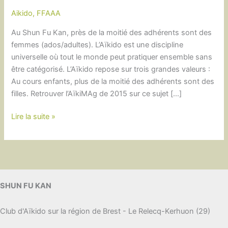
Aikido
,
FFAAA
Au Shun Fu Kan, près de la moitié des adhérents sont des
femmes (ados/adultes). L’Aïkido est une discipline
universelle où tout le monde peut pratiquer ensemble sans
être catégorisé. L’Aïkido repose sur trois grandes valeurs :
Au cours enfants, plus de la moitié des adhérents sont des
filles. Retrouver l’AïkiMAg de 2015 sur ce sujet […]
L’Aïkido
Lire la suite »
et
les
femmes
SHUN FU KAN
Club d'Aïkido sur la région de Brest - Le Relecq-Kerhuon (29)